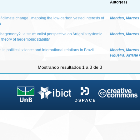
Autor(es)
 of climate change : mapping the low-carbon vested interests of
Mendes, Marcos V
a
 hegemony? : a structuralist perspective on Arrighi’s systemic
Mendes, Marcos V
 theory of hegemonic stability
 in political science and international relations in Brazil
Mendes, Marcos V
Figueira, Ariane
Mostrando resultados 1 a 3 de 3