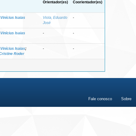
Orientador(es)
Coorientador(es)
inícius Isaias
Viola, Eduardo
-
José
inícius Isaias
-
-
inícius Isaias
;
-
-
 Cristine Roder
Fale conosco
Sobre