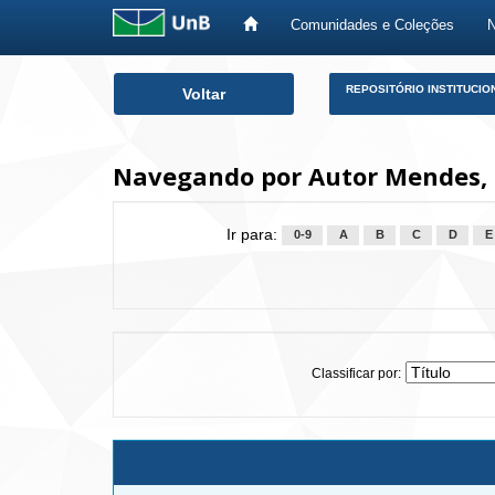
Comunidades e Coleções
Skip
REPOSITÓRIO INSTITUCIO
Voltar
navigation
Navegando por Autor Mendes, M
Ir para:
0-9
A
B
C
D
E
Classificar por: