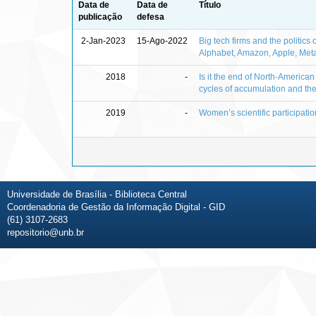
Data de
Data de
Título
publicação
defesa
2-Jan-2023
15-Ago-2022
Big tech firms and the politics
Alphabet, Amazon, Apple, Met
2018
-
Is it the end of North-American
cycles of accumulation and the
2019
-
Women’s scientific participation
Universidade de Brasília - Biblioteca Central
Coordenadoria de Gestão da Informação Digital - GID
(61) 3107-2683
repositorio@unb.br