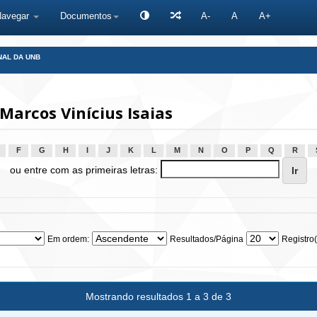
Navegar
Documentos
A-
A
A+
NAL DA UNB
arcos Vinícius Isaias
F
G
H
I
J
K
L
M
N
O
P
Q
R
ou entre com as primeiras letras:
Em ordem:
Resultados/Página
Registro(
Mostrando resultados 1 a 3 de 3