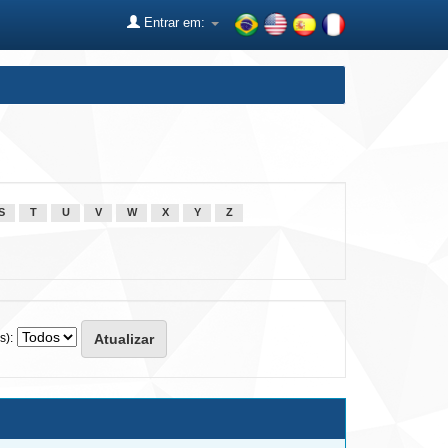
Entrar em:
S
T
U
V
W
X
Y
Z
s):