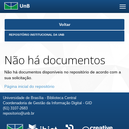
Skip
Voltar
navigation
REPOSITÓRIO INSTITUCIONAL DA UNB
Não há documentos
Não há documentos disponíveis no repositório de acordo com a
sua solicitação.
Página inicial do repositório
Universidade de Brasília - Biblioteca Central
Coordenadoria de Gestão da Informação Digital - GID
(61) 3107-2683
repositorio@unb.br