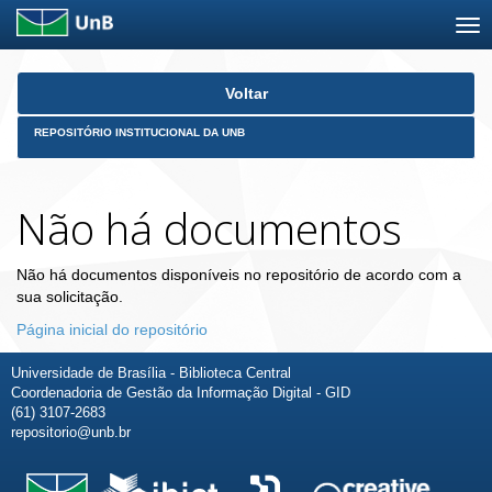
Skip
Voltar
navigation
REPOSITÓRIO INSTITUCIONAL DA UNB
Não há documentos
Não há documentos disponíveis no repositório de acordo com a
sua solicitação.
Página inicial do repositório
Universidade de Brasília - Biblioteca Central
Coordenadoria de Gestão da Informação Digital - GID
(61) 3107-2683
repositorio@unb.br