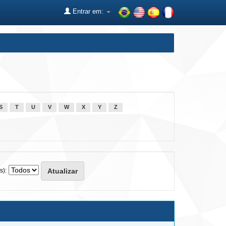
Entrar em:
S
T
U
V
W
X
Y
Z
s):