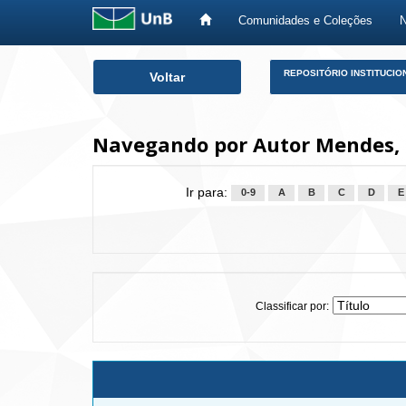
Comunidades e Coleções
Skip
REPOSITÓRIO INSTITUCIO
Voltar
navigation
Navegando por Autor Mendes, 
Ir para:
0-9
A
B
C
D
E
Classificar por: