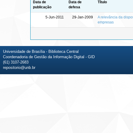
Data de
Data de
Título
publicação
defesa
5-Jun-2011
29-Jan-2009
A relevância da disp
empresas
Universidade de Brasília - Biblioteca Central
Coordenadoria de Gestão da Informação Digital - GID
(61) 3107-2683
repositorio@unb.br