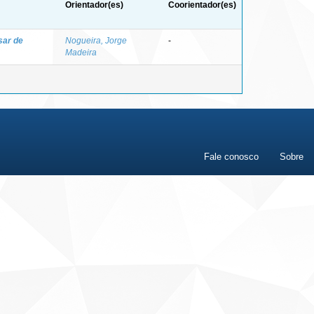
Orientador(es)
Coorientador(es)
sar de
Nogueira, Jorge
-
Madeira
Fale conosco
Sobre