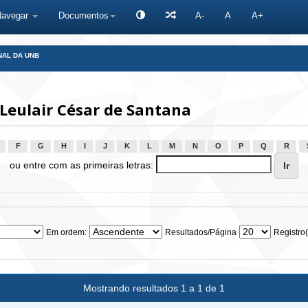
Navegar
Documentos
A-
A
A+
NAL DA UNB
Leulair César de Santana
F
G
H
I
J
K
L
M
N
O
P
Q
R
ou entre com as primeiras letras:
Em ordem:
Resultados/Página
Registro(
Mostrando resultados 1 a 1 de 1