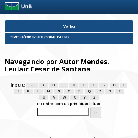
Skip
Voltar
navigation
REPOSITÓRIO INSTITUCIONAL DA UNB
Navegando por Autor Mendes,
Leulair César de Santana
Ir para:
0-9
A
B
C
D
E
F
G
H
I
J
K
L
M
N
O
P
Q
R
S
T
U
V
W
X
Y
Z
ou entre com as primeiras letras: