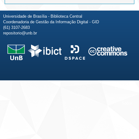
Universidade de Brasília - Biblioteca Central
Coordenadoria de Gestão da Informação Digital - GID
(61) 3107-2683
repositorio@unb.br
Fale conosco
Sobre