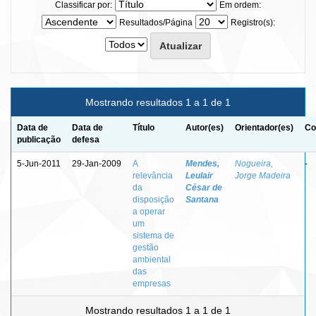
Classificar por:
Em ordem:
Resultados/Página
Registro(s):
Mostrando resultados 1 a 1 de 1
Data de
Data de
Título
Autor(es)
Orientador(es)
Co
publicação
defesa
5-Jun-2011
29-Jan-2009
A
Mendes,
Nogueira,
-
relevância
Leulair
Jorge Madeira
da
César de
disposição
Santana
a operar
um
sistema de
gestão
ambiental
das
empresas
Mostrando resultados 1 a 1 de 1