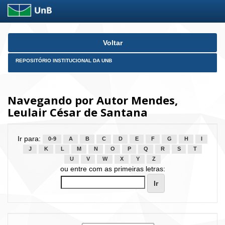
Skip
Voltar
navigation
REPOSITÓRIO INSTITUCIONAL DA UNB
Navegando por Autor Mendes,
Leulair César de Santana
Ir para:
0-9
A
B
C
D
E
F
G
H
I
J
K
L
M
N
O
P
Q
R
S
T
U
V
W
X
Y
Z
ou entre com as primeiras letras: