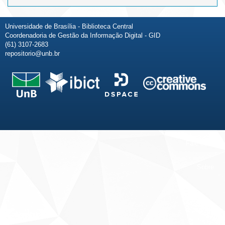
Universidade de Brasília - Biblioteca Central
Coordenadoria de Gestão da Informação Digital - GID
(61) 3107-2683
repositorio@unb.br
Fale conosco
Sobre