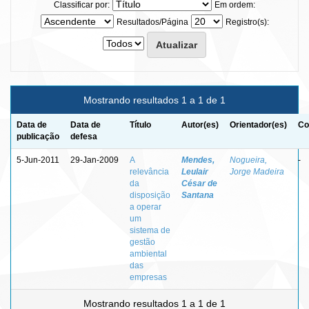
Classificar por:
Em ordem:
Resultados/Página
Registro(s):
Mostrando resultados 1 a 1 de 1
Data de
Data de
Título
Autor(es)
Orientador(es)
Co
publicação
defesa
5-Jun-2011
29-Jan-2009
A
Mendes,
Nogueira,
-
relevância
Leulair
Jorge Madeira
da
César de
disposição
Santana
a operar
um
sistema de
gestão
ambiental
das
empresas
Mostrando resultados 1 a 1 de 1