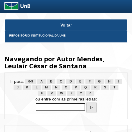
Skip
Voltar
navigation
REPOSITÓRIO INSTITUCIONAL DA UNB
Navegando por Autor Mendes,
Leulair César de Santana
Ir para:
0-9
A
B
C
D
E
F
G
H
I
J
K
L
M
N
O
P
Q
R
S
T
U
V
W
X
Y
Z
ou entre com as primeiras letras: