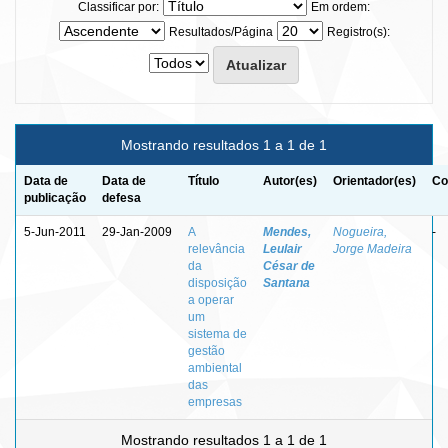
Classificar por:
Em ordem:
Resultados/Página
Registro(s):
Mostrando resultados 1 a 1 de 1
Data de
Data de
Título
Autor(es)
Orientador(es)
Co
publicação
defesa
5-Jun-2011
29-Jan-2009
A
Mendes,
Nogueira,
-
relevância
Leulair
Jorge Madeira
da
César de
disposição
Santana
a operar
um
sistema de
gestão
ambiental
das
empresas
Mostrando resultados 1 a 1 de 1