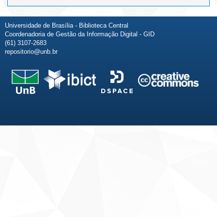
Universidade de Brasília - Biblioteca Central
Coordenadoria de Gestão da Informação Digital - GID
(61) 3107-2683
repositorio@unb.br
Fale conosco
Sobre