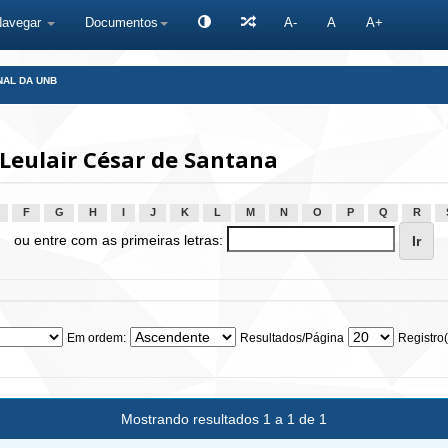
Navegar
Documentos
A-
A
A+
NAL DA UNB
Leulair César de Santana
F
G
H
I
J
K
L
M
N
O
P
Q
R
ou entre com as primeiras letras:
Em ordem:
Resultados/Página
Registro(
Mostrando resultados 1 a 1 de 1