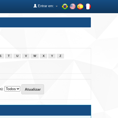
Entrar em:
S
T
U
V
W
X
Y
Z
s):