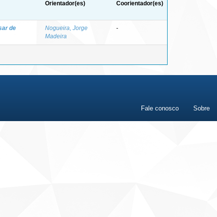
Orientador(es)
Coorientador(es)
sar de
Nogueira, Jorge
-
Madeira
Fale conosco
Sobre