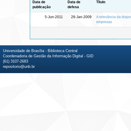
Data de
Data de
Título
publicação
defesa
5-Jun-2011
29-Jan-2009
A relevância da disp
empresas
Universidade de Brasília - Biblioteca Central
Coordenadoria de Gestão da Informação Digital - GID
(61) 3107-2683
repositorio@unb.br