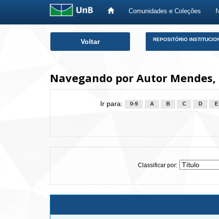
Comunidades e Coleções
Skip
REPOSITÓRIO INSTITUCIO
Voltar
navigation
Navegando por Autor Mendes, 
Ir para:
0-9
A
B
C
D
E
Classificar por: