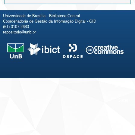
Universidade de Brasília - Biblioteca Central
Coordenadoria de Gestão da Informação Digital - GID
(61) 3107-2683
repositorio@unb.br
Fale conosco
Sobre