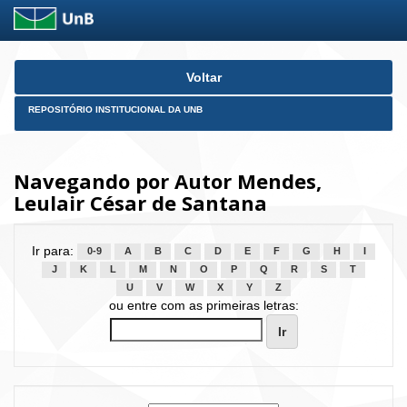
Skip
Voltar
navigation
REPOSITÓRIO INSTITUCIONAL DA UNB
Navegando por Autor Mendes,
Leulair César de Santana
Ir para:
0-9
A
B
C
D
E
F
G
H
I
J
K
L
M
N
O
P
Q
R
S
T
U
V
W
X
Y
Z
ou entre com as primeiras letras: