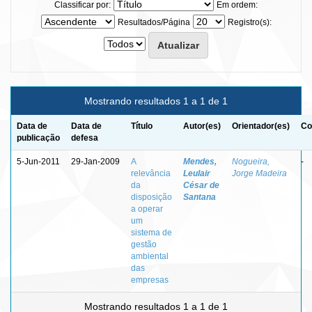
Classificar por:
Em ordem:
Resultados/Página
Registro(s):
Mostrando resultados 1 a 1 de 1
Data de
Data de
Título
Autor(es)
Orientador(es)
Co
publicação
defesa
5-Jun-2011
29-Jan-2009
A
Mendes,
Nogueira,
-
relevância
Leulair
Jorge Madeira
da
César de
disposição
Santana
a operar
um
sistema de
gestão
ambiental
das
empresas
Mostrando resultados 1 a 1 de 1