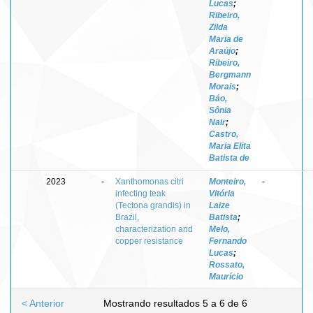
Lucas
;
Ribeiro,
Zilda
Maria de
Araújo
;
Ribeiro,
Bergmann
Morais
;
Báo,
Sônia
Nair
;
Castro,
Maria Elita
Batista de
2023
-
Xanthomonas citri
Monteiro,
-
infecting teak
Vitória
(Tectona grandis) in
Laize
Brazil,
Batista
;
characterization and
Melo,
copper resistance
Fernando
Lucas
;
Rossato,
Maurício
< Anterior
Mostrando resultados 5 a 6 de 6