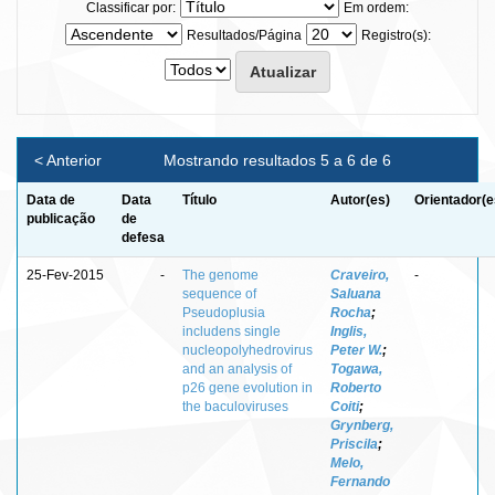
Classificar por:
Em ordem:
Resultados/Página
Registro(s):
< Anterior
Mostrando resultados 5 a 6 de 6
Data de
Data
Título
Autor(es)
Orientador(e
publicação
de
defesa
25-Fev-2015
-
The genome
Craveiro,
-
sequence of
Saluana
Pseudoplusia
Rocha
;
includens single
Inglis,
nucleopolyhedrovirus
Peter W.
;
and an analysis of
Togawa,
p26 gene evolution in
Roberto
the baculoviruses
Coiti
;
Grynberg,
Priscila
;
Melo,
Fernando