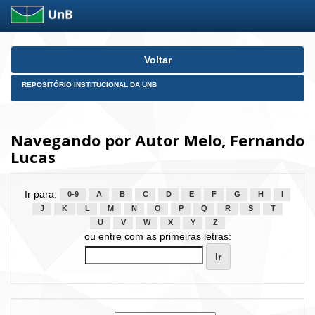
Skip
Voltar
navigation
REPOSITÓRIO INSTITUCIONAL DA UNB
Navegando por Autor Melo, Fernando
Lucas
Ir para:
0-9
A
B
C
D
E
F
G
H
I
J
K
L
M
N
O
P
Q
R
S
T
U
V
W
X
Y
Z
ou entre com as primeiras letras: