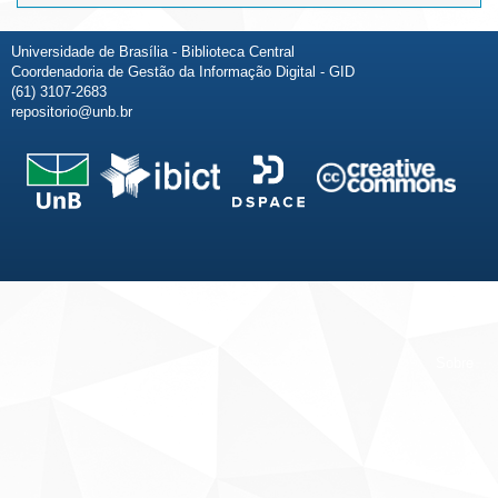
Universidade de Brasília - Biblioteca Central
Coordenadoria de Gestão da Informação Digital - GID
(61) 3107-2683
repositorio@unb.br
Fale conosco
Sobre