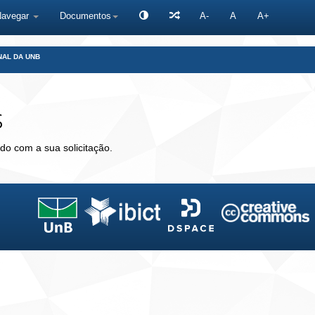
Navegar
Documentos
A-
A
A+
NAL DA UNB
s
do com a sua solicitação.