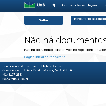
Comunidades e Coleções
Skip
REPOSITÓRIO INSTITUCIO
Voltar
navigation
Não há documento
Não há documentos disponíveis no repositório de acor
Página inicial do repositório
Universidade de Brasília - Biblioteca Central
Coordenadoria de Gestão da Informação Digital - GID
(61) 3107-2683
repositorio@unb.br