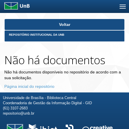
Skip
Voltar
navigation
REPOSITÓRIO INSTITUCIONAL DA UNB
Não há documentos
Não há documentos disponíveis no repositório de acordo com a
sua solicitação.
Página inicial do repositório
Universidade de Brasília - Biblioteca Central
Coordenadoria de Gestão da Informação Digital - GID
(61) 3107-2683
repositorio@unb.br