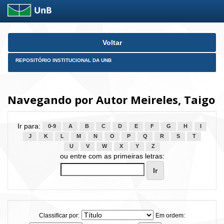
Skip
Voltar
navigation
REPOSITÓRIO INSTITUCIONAL DA UNB
Navegando por Autor Meireles, Taigo
Ir para:
0-9
A
B
C
D
E
F
G
H
I
J
K
L
M
N
O
P
Q
R
S
T
U
V
W
X
Y
Z
ou entre com as primeiras letras:
Classificar por:
Em ordem: