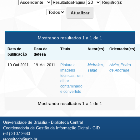
Resultados/Página
Registro(s):
Mostrando resultados 1 a 1 de 1
Data de
Data de
Título
Autor(es)
Orientador(es)
publicação
defesa
10-Out-2011
19-Mai-2011
Pintura e
Meireles,
Alvim, Pedro
imagens
Taigo
de Andrade
técnicas : um
olhar
contaminado
e convertido
Mostrando resultados 1 a 1 de 1
Universidade de Brasília - Biblioteca Central
Coordenadoria de Gestão da Informação Digital - GID
(61) 3107-2683
repositorio@unb.br