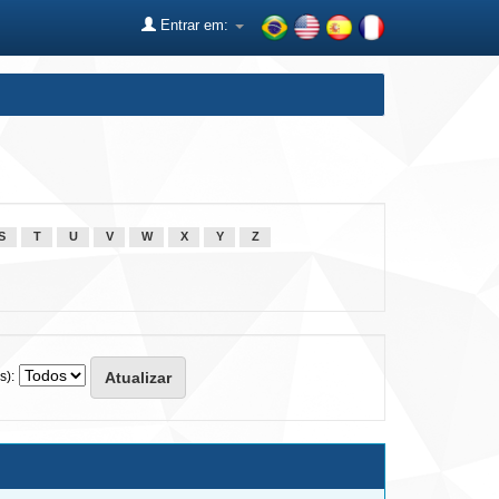
Entrar em:
S
T
U
V
W
X
Y
Z
s):