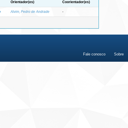
Orientador(es)
Coorientador(es)
o
Alvim, Pedro de Andrade
-
Fale conosco
Sobre