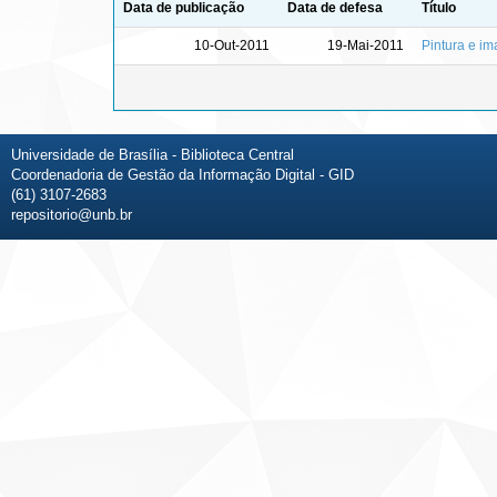
Data de publicação
Data de defesa
Título
10-Out-2011
19-Mai-2011
Pintura e im
Universidade de Brasília - Biblioteca Central
Coordenadoria de Gestão da Informação Digital - GID
(61) 3107-2683
repositorio@unb.br