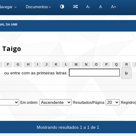
Navegar
Documentos
A-
A
A+
NAL DA UNB
 Taigo
F
G
H
I
J
K
L
M
N
O
P
Q
R
ou entre com as primeiras letras:
Em ordem:
Resultados/Página
Registro(
Mostrando resultados 1 a 1 de 1