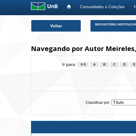
Comunidades e Coleções
Skip
REPOSITÓRIO INSTITUCIO
Voltar
navigation
Navegando por Autor Meireles,
Ir para:
0-9
A
B
C
D
E
Classificar por: