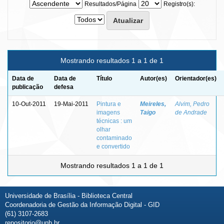
Resultados/Página
Registro(s):
Mostrando resultados 1 a 1 de 1
Data de
Data de
Título
Autor(es)
Orientador(es)
publicação
defesa
10-Out-2011
19-Mai-2011
Pintura e
Meireles,
Alvim, Pedro
imagens
Taigo
de Andrade
técnicas : um
olhar
contaminado
e convertido
Mostrando resultados 1 a 1 de 1
Universidade de Brasília - Biblioteca Central
Coordenadoria de Gestão da Informação Digital - GID
(61) 3107-2683
repositorio@unb.br