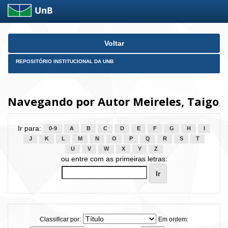
Skip
Voltar
navigation
REPOSITÓRIO INSTITUCIONAL DA UNB
Navegando por Autor Meireles, Taigo
Ir para:
0-9
A
B
C
D
E
F
G
H
I
J
K
L
M
N
O
P
Q
R
S
T
U
V
W
X
Y
Z
ou entre com as primeiras letras:
Classificar por:
Em ordem: