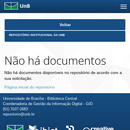
Skip
Voltar
navigation
REPOSITÓRIO INSTITUCIONAL DA UNB
Não há documentos
Não há documentos disponíveis no repositório de acordo com a
sua solicitação.
Página inicial do repositório
Universidade de Brasília - Biblioteca Central
Coordenadoria de Gestão da Informação Digital - GID
(61) 3107-2683
repositorio@unb.br