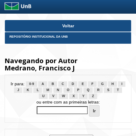
Skip
Voltar
navigation
REPOSITÓRIO INSTITUCIONAL DA UNB
Navegando por Autor
Medrano, Francisco J
Ir para:
0-9
A
B
C
D
E
F
G
H
I
J
K
L
M
N
O
P
Q
R
S
T
U
V
W
X
Y
Z
ou entre com as primeiras letras: