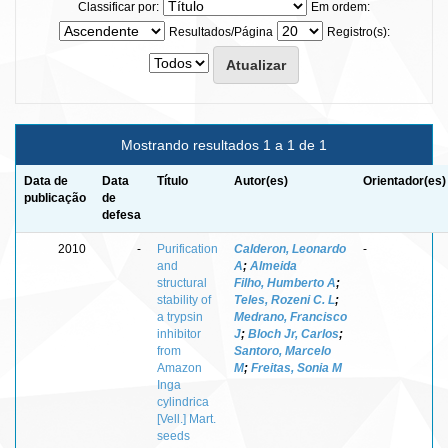
Classificar por:
Em ordem:
Resultados/Página
Registro(s):
Mostrando resultados 1 a 1 de 1
Data de
Data
Título
Autor(es)
Orientador(es)
publicação
de
defesa
2010
-
Purification
Calderon, Leonardo
-
and
A
;
Almeida
structural
Filho, Humberto A
;
stability of
Teles, Rozeni C. L
;
a trypsin
Medrano, Francisco
inhibitor
J
;
Bloch Jr, Carlos
;
from
Santoro, Marcelo
Amazon
M
;
Freitas, Sonia M
Inga
cylindrica
[Vell.] Mart.
seeds