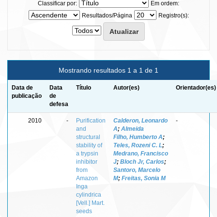
Classificar por:
Em ordem:
Resultados/Página
Registro(s):
Mostrando resultados 1 a 1 de 1
Data de
Data
Título
Autor(es)
Orientador(es)
publicação
de
defesa
2010
-
Purification
Calderon, Leonardo
-
and
A
;
Almeida
structural
Filho, Humberto A
;
stability of
Teles, Rozeni C. L
;
a trypsin
Medrano, Francisco
inhibitor
J
;
Bloch Jr, Carlos
;
from
Santoro, Marcelo
Amazon
M
;
Freitas, Sonia M
Inga
cylindrica
[Vell.] Mart.
seeds