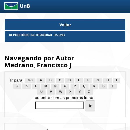
Skip
Voltar
navigation
REPOSITÓRIO INSTITUCIONAL DA UNB
Navegando por Autor
Medrano, Francisco J
Ir para:
0-9
A
B
C
D
E
F
G
H
I
J
K
L
M
N
O
P
Q
R
S
T
U
V
W
X
Y
Z
ou entre com as primeiras letras: