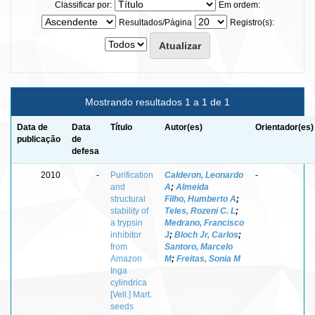
Classificar por:
Em ordem:
Resultados/Página
Registro(s):
Mostrando resultados 1 a 1 de 1
Data de
Data
Título
Autor(es)
Orientador(es)
publicação
de
defesa
2010
-
Purification
Calderon, Leonardo
-
and
A
;
Almeida
structural
Filho, Humberto A
;
stability of
Teles, Rozeni C. L
;
a trypsin
Medrano, Francisco
inhibitor
J
;
Bloch Jr, Carlos
;
from
Santoro, Marcelo
Amazon
M
;
Freitas, Sonia M
Inga
cylindrica
[Vell.] Mart.
seeds