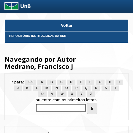
Skip
Voltar
navigation
REPOSITÓRIO INSTITUCIONAL DA UNB
Navegando por Autor
Medrano, Francisco J
Ir para:
0-9
A
B
C
D
E
F
G
H
I
J
K
L
M
N
O
P
Q
R
S
T
U
V
W
X
Y
Z
ou entre com as primeiras letras: