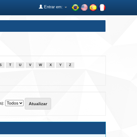
Entrar em:
S
T
U
V
W
X
Y
Z
s):