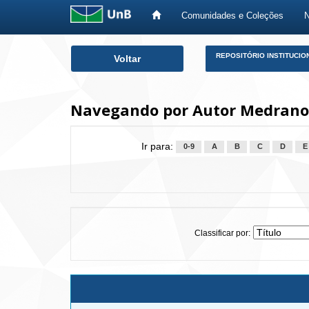
Comunidades e Coleções
Skip
REPOSITÓRIO INSTITUCIO
Voltar
navigation
Navegando por Autor Medrano, 
Ir para:
0-9
A
B
C
D
E
Classificar por: