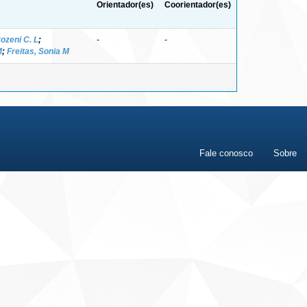
Orientador(es)
Coorientador(es)
ozeni C. L
;
-
-
M
;
Freitas, Sonia M
Fale conosco
Sobre