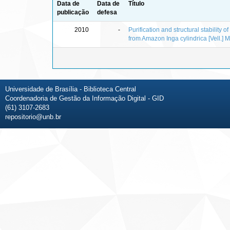
Data de
Data de
Título
publicação
defesa
2010
-
Purification and structural stability of
from Amazon Inga cylindrica [Vell.] M
Universidade de Brasília - Biblioteca Central
Coordenadoria de Gestão da Informação Digital - GID
(61) 3107-2683
repositorio@unb.br