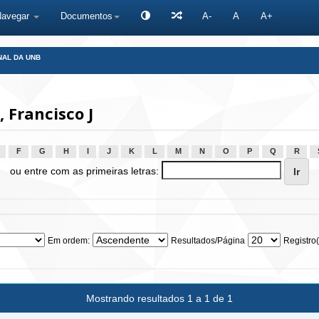
Navegar
Documentos
A-
A
A+
NAL DA UNB
Francisco J
F
G
H
I
J
K
L
M
N
O
P
Q
R
ou entre com as primeiras letras:
Em ordem:
Resultados/Página
Registro(
Mostrando resultados 1 a 1 de 1