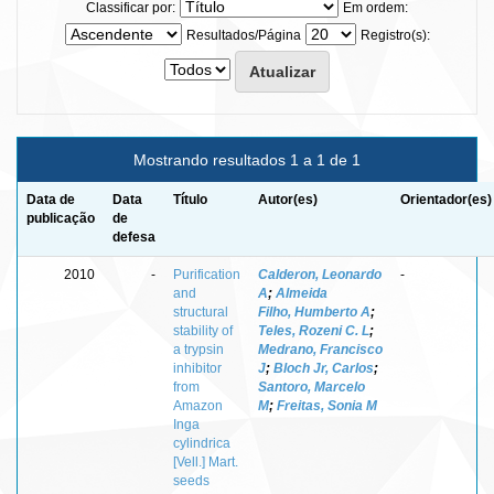
Classificar por:
Em ordem:
Resultados/Página
Registro(s):
Mostrando resultados 1 a 1 de 1
Data de
Data
Título
Autor(es)
Orientador(es)
publicação
de
defesa
2010
-
Purification
Calderon, Leonardo
-
and
A
;
Almeida
structural
Filho, Humberto A
;
stability of
Teles, Rozeni C. L
;
a trypsin
Medrano, Francisco
inhibitor
J
;
Bloch Jr, Carlos
;
from
Santoro, Marcelo
Amazon
M
;
Freitas, Sonia M
Inga
cylindrica
[Vell.] Mart.
seeds