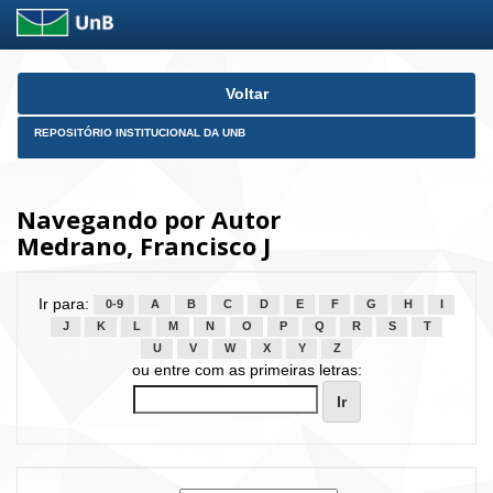
Skip
Voltar
navigation
REPOSITÓRIO INSTITUCIONAL DA UNB
Navegando por Autor
Medrano, Francisco J
Ir para:
0-9
A
B
C
D
E
F
G
H
I
J
K
L
M
N
O
P
Q
R
S
T
U
V
W
X
Y
Z
ou entre com as primeiras letras: