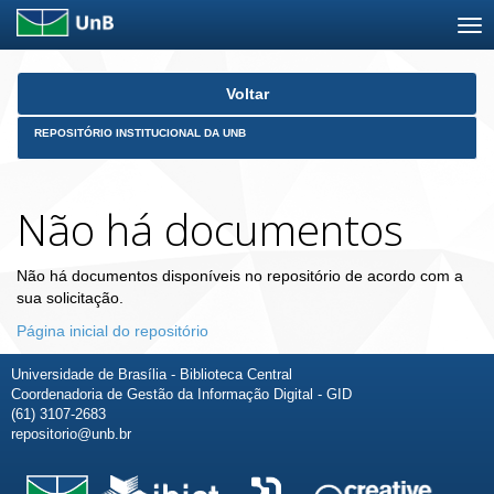
Skip
Voltar
navigation
REPOSITÓRIO INSTITUCIONAL DA UNB
Não há documentos
Não há documentos disponíveis no repositório de acordo com a
sua solicitação.
Página inicial do repositório
Universidade de Brasília - Biblioteca Central
Coordenadoria de Gestão da Informação Digital - GID
(61) 3107-2683
repositorio@unb.br