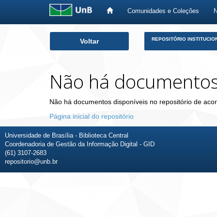
Comunidades e Coleções
Skip
REPOSITÓRIO INSTITUCIO
Voltar
navigation
Não há documento
Não há documentos disponíveis no repositório de acor
Página inicial do repositório
Universidade de Brasília - Biblioteca Central
Coordenadoria de Gestão da Informação Digital - GID
(61) 3107-2683
repositorio@unb.br