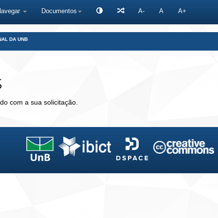
Navegar
Documentos
A-
A
A+
NAL DA UNB
s
do com a sua solicitação.