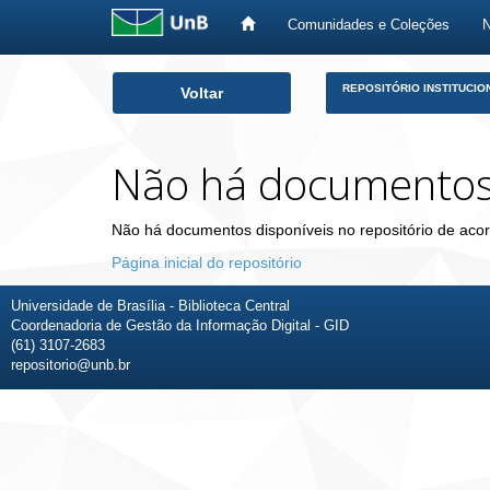
Comunidades e Coleções
Skip
REPOSITÓRIO INSTITUCIO
Voltar
navigation
Não há documento
Não há documentos disponíveis no repositório de acor
Página inicial do repositório
Universidade de Brasília - Biblioteca Central
Coordenadoria de Gestão da Informação Digital - GID
(61) 3107-2683
repositorio@unb.br