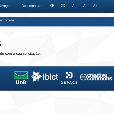
Navegar
Documentos
A-
A
A+
NAL DA UNB
s
do com a sua solicitação.