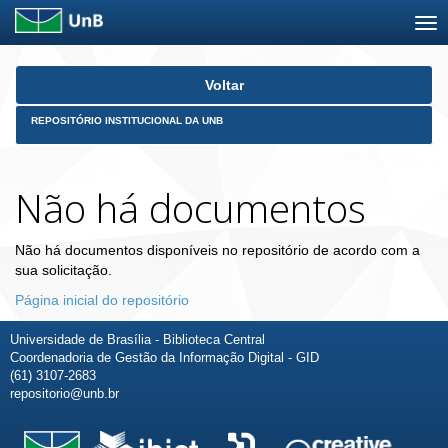
Skip
Voltar
navigation
REPOSITÓRIO INSTITUCIONAL DA UNB
Não há documentos
Não há documentos disponíveis no repositório de acordo com a
sua solicitação.
Página inicial do repositório
Universidade de Brasília - Biblioteca Central
Coordenadoria de Gestão da Informação Digital - GID
(61) 3107-2683
repositorio@unb.br