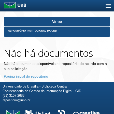
Skip
Voltar
navigation
REPOSITÓRIO INSTITUCIONAL DA UNB
Não há documentos
Não há documentos disponíveis no repositório de acordo com a
sua solicitação.
Página inicial do repositório
Universidade de Brasília - Biblioteca Central
Coordenadoria de Gestão da Informação Digital - GID
(61) 3107-2683
repositorio@unb.br