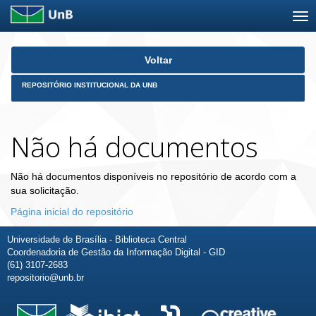
Skip
Voltar
navigation
REPOSITÓRIO INSTITUCIONAL DA UNB
Não há documentos
Não há documentos disponíveis no repositório de acordo com a
sua solicitação.
Página inicial do repositório
Universidade de Brasília - Biblioteca Central
Coordenadoria de Gestão da Informação Digital - GID
(61) 3107-2683
repositorio@unb.br