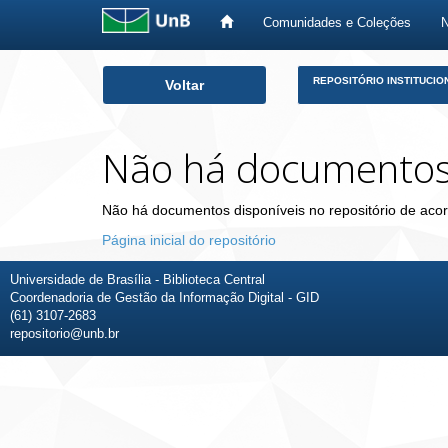
Comunidades e Coleções
Skip
REPOSITÓRIO INSTITUCIO
Voltar
navigation
Não há documento
Não há documentos disponíveis no repositório de acor
Página inicial do repositório
Universidade de Brasília - Biblioteca Central
Coordenadoria de Gestão da Informação Digital - GID
(61) 3107-2683
repositorio@unb.br