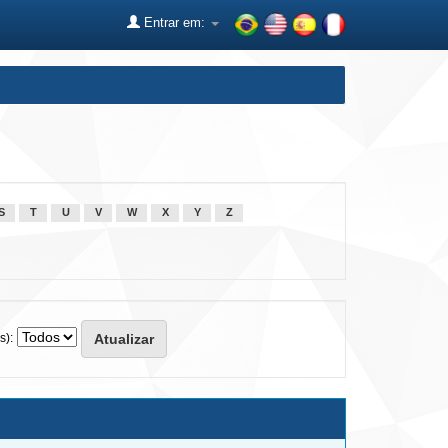
Entrar em:
S
T
U
V
W
X
Y
Z
s):