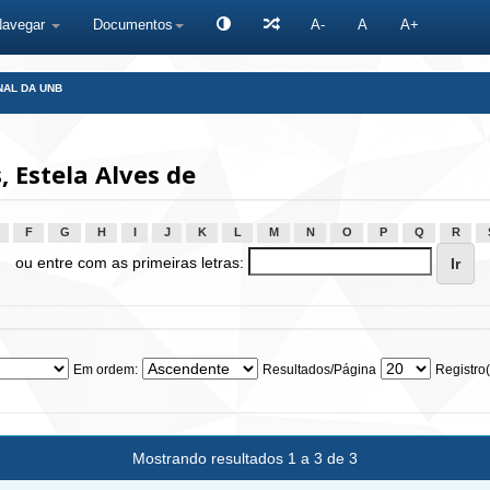
Navegar
Documentos
A-
A
A+
NAL DA UNB
 Estela Alves de
F
G
H
I
J
K
L
M
N
O
P
Q
R
ou entre com as primeiras letras:
Em ordem:
Resultados/Página
Registro(
Mostrando resultados 1 a 3 de 3