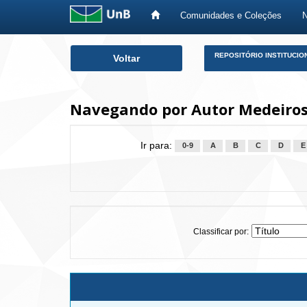
Comunidades e Coleções
Skip
REPOSITÓRIO INSTITUCIO
Voltar
navigation
Navegando por Autor Medeiros,
Ir para:
0-9
A
B
C
D
E
Classificar por: