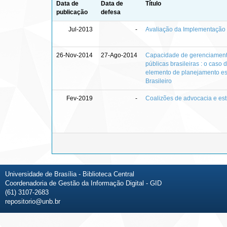
Data de
Data de
Título
publicação
defesa
Jul-2013
-
Avaliação da Implementação 
26-Nov-2014
27-Ago-2014
Capacidade de gerenciamento
públicas brasileiras : o cas
elemento de planejamento est
Brasileiro
Fev-2019
-
Coalizões de advocacia e est
Universidade de Brasília - Biblioteca Central
Coordenadoria de Gestão da Informação Digital - GID
(61) 3107-2683
repositorio@unb.br