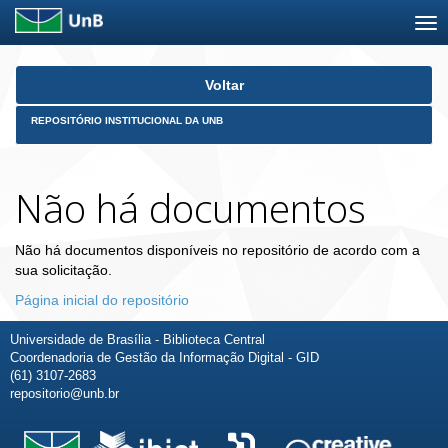
Skip
Voltar
navigation
REPOSITÓRIO INSTITUCIONAL DA UNB
Não há documentos
Não há documentos disponíveis no repositório de acordo com a
sua solicitação.
Página inicial do repositório
Universidade de Brasília - Biblioteca Central
Coordenadoria de Gestão da Informação Digital - GID
(61) 3107-2683
repositorio@unb.br