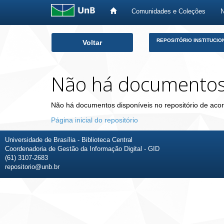
Comunidades e Coleções
Skip
REPOSITÓRIO INSTITUCIO
Voltar
navigation
Não há documento
Não há documentos disponíveis no repositório de acor
Página inicial do repositório
Universidade de Brasília - Biblioteca Central
Coordenadoria de Gestão da Informação Digital - GID
(61) 3107-2683
repositorio@unb.br