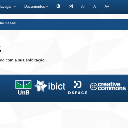
Navegar
Documentos
A-
A
A+
NAL DA UNB
s
do com a sua solicitação.