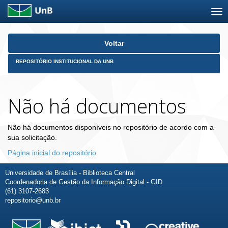
Skip
Voltar
navigation
REPOSITÓRIO INSTITUCIONAL DA UNB
Não há documentos
Não há documentos disponíveis no repositório de acordo com a
sua solicitação.
Página inicial do repositório
Universidade de Brasília - Biblioteca Central
Coordenadoria de Gestão da Informação Digital - GID
(61) 3107-2683
repositorio@unb.br