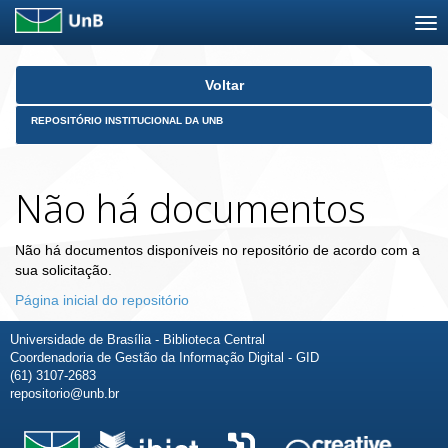
Skip
Voltar
navigation
REPOSITÓRIO INSTITUCIONAL DA UNB
Não há documentos
Não há documentos disponíveis no repositório de acordo com a
sua solicitação.
Página inicial do repositório
Universidade de Brasília - Biblioteca Central
Coordenadoria de Gestão da Informação Digital - GID
(61) 3107-2683
repositorio@unb.br