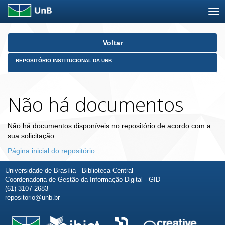
Skip
Voltar
navigation
REPOSITÓRIO INSTITUCIONAL DA UNB
Não há documentos
Não há documentos disponíveis no repositório de acordo com a
sua solicitação.
Página inicial do repositório
Universidade de Brasília - Biblioteca Central
Coordenadoria de Gestão da Informação Digital - GID
(61) 3107-2683
repositorio@unb.br