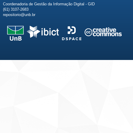
Coordenadoria de Gestão da Informação Digital - GID
(61) 3107-2683
repositorio@unb.br
Fale conosco
Sobre