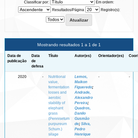
Classificar por:
Em ordem:
Resultados/Página
Registro(s):
Mostrando resultados 1 a 1 de 1
Data de
Data
Título
Autor(es)
Orientador(es)
Coor
publicação
de
defesa
2020
-
Nutritional
Lemos,
-
-
value,
Maikon
fermentation
Figueredo
;
losses and
Andrade,
aerobic
Alexandro
stability of
Pereira
;
elephant
Quadros,
grass
Danilo
(Pennisetum
Gusmão
purpureum
de
;
Silva,
Schum.)
Pedro
silage
Henrique