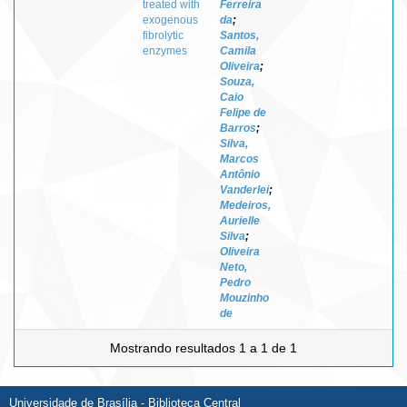
treated with
Ferreira
exogenous
da
;
fibrolytic
Santos,
enzymes
Camila
Oliveira
;
Souza,
Caio
Felipe de
Barros
;
Silva,
Marcos
Antônio
Vanderlei
;
Medeiros,
Aurielle
Silva
;
Oliveira
Neto,
Pedro
Mouzinho
de
Mostrando resultados 1 a 1 de 1
Universidade de Brasília - Biblioteca Central