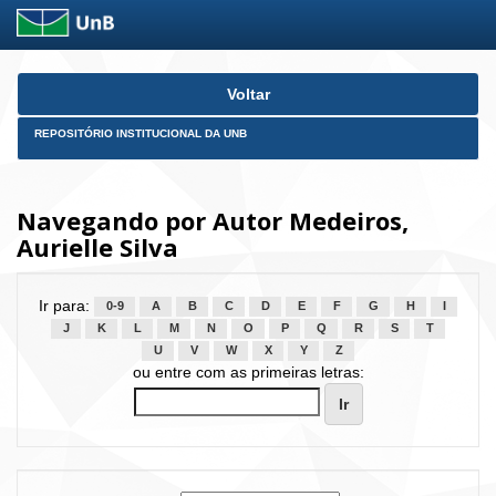
Skip
Voltar
navigation
REPOSITÓRIO INSTITUCIONAL DA UNB
Navegando por Autor Medeiros,
Aurielle Silva
Ir para:
0-9
A
B
C
D
E
F
G
H
I
J
K
L
M
N
O
P
Q
R
S
T
U
V
W
X
Y
Z
ou entre com as primeiras letras: