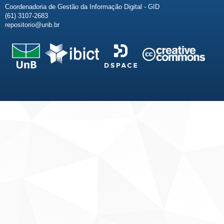
Coordenadoria de Gestão da Informação Digital - GID
(61) 3107-2683
repositorio@unb.br
Fale conosco
Sobre