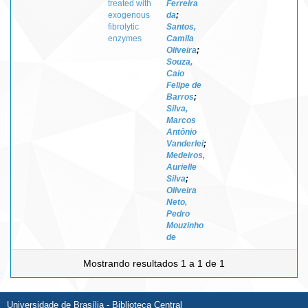
treated with
Ferreira
exogenous
da
;
fibrolytic
Santos,
enzymes
Camila
Oliveira
;
Souza,
Caio
Felipe de
Barros
;
Silva,
Marcos
Antônio
Vanderlei
;
Medeiros,
Aurielle
Silva
;
Oliveira
Neto,
Pedro
Mouzinho
de
Mostrando resultados 1 a 1 de 1
Universidade de Brasília - Biblioteca Central