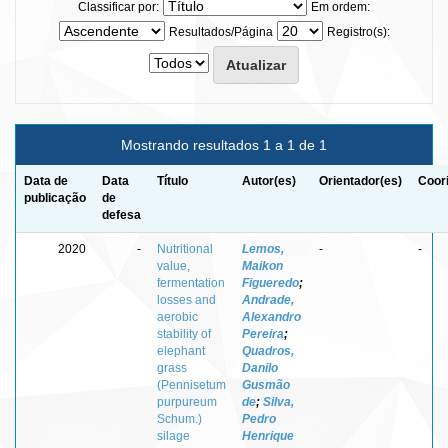
Classificar por:
Em ordem:
Resultados/Página
Registro(s):
Mostrando resultados 1 a 1 de 1
Data de
Data
Título
Autor(es)
Orientador(es)
Coor
publicação
de
defesa
2020
-
Nutritional
Lemos,
-
-
value,
Maikon
fermentation
Figueredo
;
losses and
Andrade,
aerobic
Alexandro
stability of
Pereira
;
elephant
Quadros,
grass
Danilo
(Pennisetum
Gusmão
purpureum
de
;
Silva,
Schum.)
Pedro
silage
Henrique