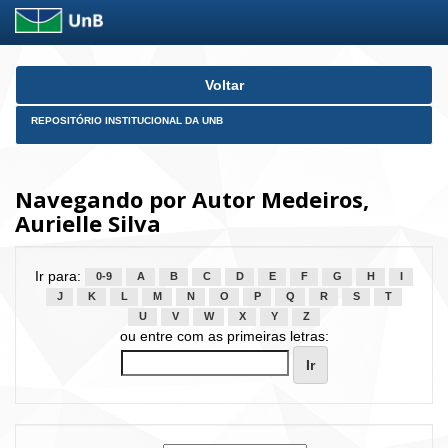
Skip
Voltar
navigation
REPOSITÓRIO INSTITUCIONAL DA UNB
Navegando por Autor Medeiros,
Aurielle Silva
Ir para:
0-9
A
B
C
D
E
F
G
H
I
J
K
L
M
N
O
P
Q
R
S
T
U
V
W
X
Y
Z
ou entre com as primeiras letras: