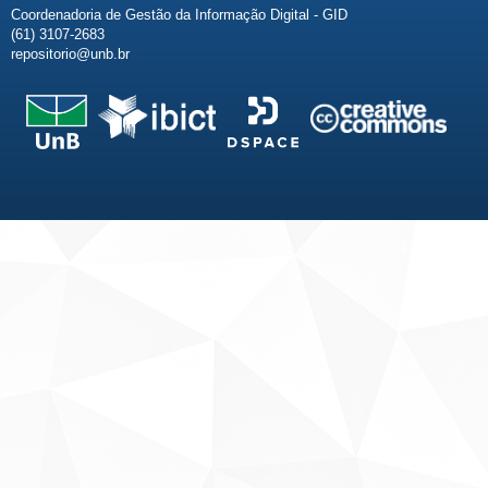
Coordenadoria de Gestão da Informação Digital - GID
(61) 3107-2683
repositorio@unb.br
Fale conosco
Sobre