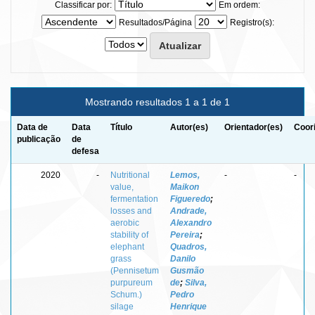
Classificar por:
Em ordem:
Resultados/Página
Registro(s):
Mostrando resultados 1 a 1 de 1
Data de
Data
Título
Autor(es)
Orientador(es)
Coor
publicação
de
defesa
2020
-
Nutritional
Lemos,
-
-
value,
Maikon
fermentation
Figueredo
;
losses and
Andrade,
aerobic
Alexandro
stability of
Pereira
;
elephant
Quadros,
grass
Danilo
(Pennisetum
Gusmão
purpureum
de
;
Silva,
Schum.)
Pedro
silage
Henrique