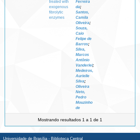
treated with
Ferreira
exogenous
da
;
fibrolytic
Santos,
enzymes
Camila
Oliveira
;
Souza,
Caio
Felipe de
Barros
;
Silva,
Marcos
Antônio
Vanderlei
;
Medeiros,
Aurielle
Silva
;
Oliveira
Neto,
Pedro
Mouzinho
de
Mostrando resultados 1 a 1 de 1
Universidade de Brasília - Biblioteca Central