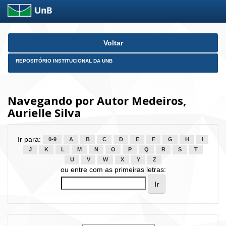
Skip
Voltar
navigation
REPOSITÓRIO INSTITUCIONAL DA UNB
Navegando por Autor Medeiros,
Aurielle Silva
Ir para:
0-9
A
B
C
D
E
F
G
H
I
J
K
L
M
N
O
P
Q
R
S
T
U
V
W
X
Y
Z
ou entre com as primeiras letras: