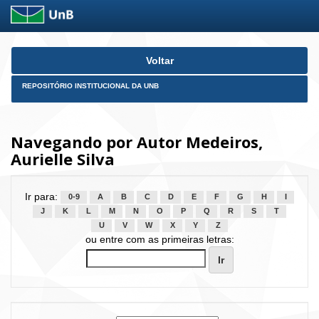
Skip
Voltar
navigation
REPOSITÓRIO INSTITUCIONAL DA UNB
Navegando por Autor Medeiros,
Aurielle Silva
Ir para:
0-9
A
B
C
D
E
F
G
H
I
J
K
L
M
N
O
P
Q
R
S
T
U
V
W
X
Y
Z
ou entre com as primeiras letras: