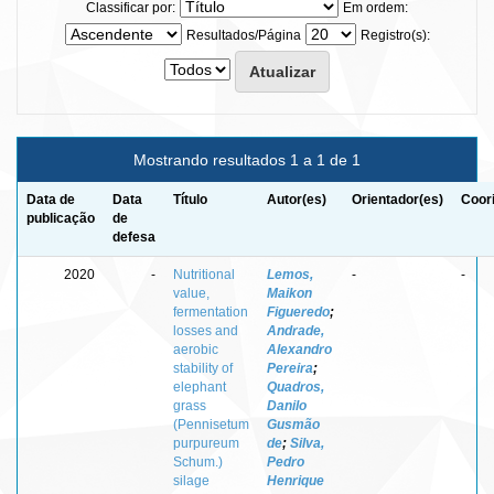
Classificar por:
Em ordem:
Resultados/Página
Registro(s):
Mostrando resultados 1 a 1 de 1
Data de
Data
Título
Autor(es)
Orientador(es)
Coor
publicação
de
defesa
2020
-
Nutritional
Lemos,
-
-
value,
Maikon
fermentation
Figueredo
;
losses and
Andrade,
aerobic
Alexandro
stability of
Pereira
;
elephant
Quadros,
grass
Danilo
(Pennisetum
Gusmão
purpureum
de
;
Silva,
Schum.)
Pedro
silage
Henrique