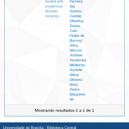
treated with
Ferreira
exogenous
da
;
fibrolytic
Santos,
enzymes
Camila
Oliveira
;
Souza,
Caio
Felipe de
Barros
;
Silva,
Marcos
Antônio
Vanderlei
;
Medeiros,
Aurielle
Silva
;
Oliveira
Neto,
Pedro
Mouzinho
de
Mostrando resultados 1 a 1 de 1
Universidade de Brasília - Biblioteca Central