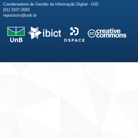
Coordenadoria de Gestão da Informação Digital - GID
(61) 3107-2683
repositorio@unb.br
Fale conosco
Sobre