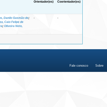
Orientador(es)
Coorientador(es)
s, Danilo Gusmão de
;
-
-
za, Caio Felipe de
va
;
Oliveira Neto,
Fale conosco
Sobre