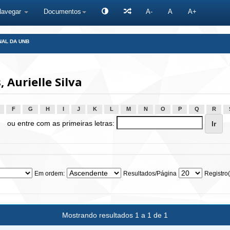
Navegar
Documentos
A-
A
A+
NAL DA UNB
Aurielle Silva
F
G
H
I
J
K
L
M
N
O
P
Q
R
ou entre com as primeiras letras:
Em ordem:
Resultados/Página
Registro(
Mostrando resultados 1 a 1 de 1