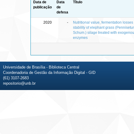
Data de
Data
Título
publicação
de
defesa
2020
-
Nutritional value, fermentation losse
stability of elephant grass (Pennise
Schum.) silage treated with exogenous
enzymes
Universidade de Brasília - Biblioteca Central
Coordenadoria de Gestão da Informação Digital - GID
(61) 3107-2683
repositorio@unb.br