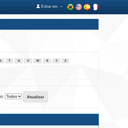
Entrar em:
S
T
U
V
W
X
Y
Z
s):