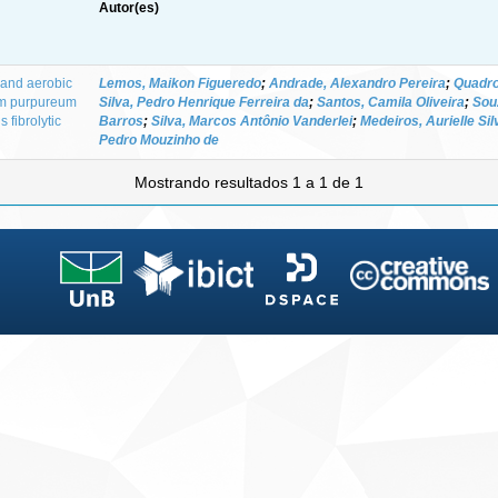
Autor(es)
s and aerobic
Lemos, Maikon Figueredo
;
Andrade, Alexandro Pereira
;
Quadro
tum purpureum
Silva, Pedro Henrique Ferreira da
;
Santos, Camila Oliveira
;
Sou
 fibrolytic
Barros
;
Silva, Marcos Antônio Vanderlei
;
Medeiros, Aurielle Sil
Pedro Mouzinho de
Mostrando resultados 1 a 1 de 1