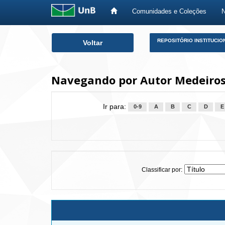
Comunidades e Coleções
Skip
REPOSITÓRIO INSTITUCIO
Voltar
navigation
Navegando por Autor Medeiros, 
Ir para:
0-9
A
B
C
D
E
Classificar por: