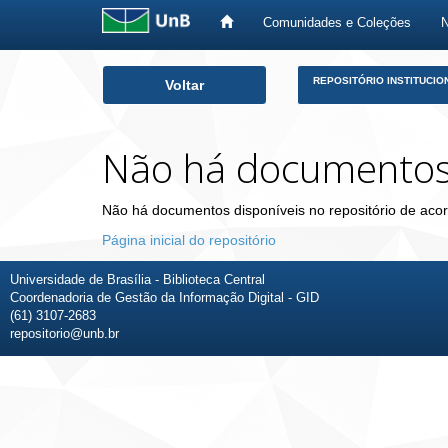
Comunidades e Coleções
Skip
REPOSITÓRIO INSTITUCIO
Voltar
navigation
Não há documento
Não há documentos disponíveis no repositório de acor
Página inicial do repositório
Universidade de Brasília - Biblioteca Central
Coordenadoria de Gestão da Informação Digital - GID
(61) 3107-2683
repositorio@unb.br