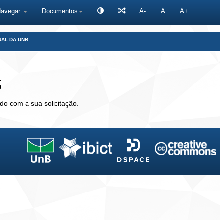
Navegar
Documentos
A-
A
A+
NAL DA UNB
s
do com a sua solicitação.