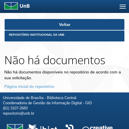
Skip
Voltar
navigation
REPOSITÓRIO INSTITUCIONAL DA UNB
Não há documentos
Não há documentos disponíveis no repositório de acordo com a
sua solicitação.
Página inicial do repositório
Universidade de Brasília - Biblioteca Central
Coordenadoria de Gestão da Informação Digital - GID
(61) 3107-2683
repositorio@unb.br