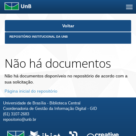
Skip
Voltar
navigation
REPOSITÓRIO INSTITUCIONAL DA UNB
Não há documentos
Não há documentos disponíveis no repositório de acordo com a
sua solicitação.
Página inicial do repositório
Universidade de Brasília - Biblioteca Central
Coordenadoria de Gestão da Informação Digital - GID
(61) 3107-2683
repositorio@unb.br