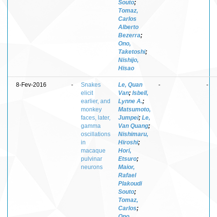
Souto
;
Tomaz,
Carlos
Alberto
Bezerra
;
Ono,
Taketoshi
;
Nishijo,
Hisao
8-Fev-2016
-
Snakes
Le, Quan
-
-
elicit
Van
;
Isbell,
earlier, and
Lynne A.
;
monkey
Matsumoto,
faces, later,
Jumpei
;
Le,
gamma
Van Quang
;
oscillations
Nishimaru,
in
Hiroshi
;
macaque
Hori,
pulvinar
Etsuro
;
neurons
Maior,
Rafael
Plakoudi
Souto
;
Tomaz,
Carlos
;
Ono,