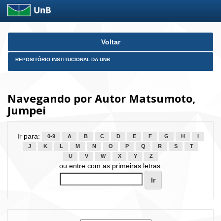
Skip
Voltar
navigation
REPOSITÓRIO INSTITUCIONAL DA UNB
Navegando por Autor Matsumoto,
Jumpei
Ir para:
0-9
A
B
C
D
E
F
G
H
I
J
K
L
M
N
O
P
Q
R
S
T
U
V
W
X
Y
Z
ou entre com as primeiras letras: