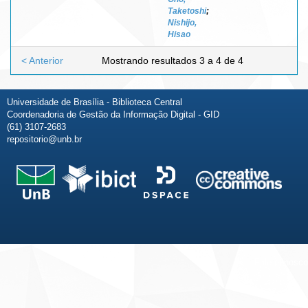
Taketoshi
;
Nishijo,
Hisao
< Anterior
Mostrando resultados 3 a 4 de 4
Universidade de Brasília - Biblioteca Central
Coordenadoria de Gestão da Informação Digital - GID
(61) 3107-2683
repositorio@unb.br
Fale conosco
Sobre