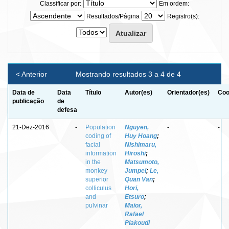
Classificar por:
Em ordem:
Resultados/Página
Registro(s):
< Anterior
Mostrando resultados 3 a 4 de 4
Data de
Data
Título
Autor(es)
Orientador(es)
Coo
publicação
de
defesa
21-Dez-2016
-
Population
Nguyen,
-
-
coding of
Huy Hoang
;
facial
Nishimaru,
information
Hiroshi
;
in the
Matsumoto,
monkey
Jumpei
;
Le,
superior
Quan Van
;
colliculus
Hori,
and
Etsuro
;
pulvinar
Maior,
Rafael
Plakoudi