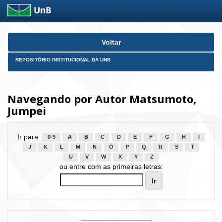
Skip
Voltar
navigation
REPOSITÓRIO INSTITUCIONAL DA UNB
Navegando por Autor Matsumoto,
Jumpei
Ir para:
0-9
A
B
C
D
E
F
G
H
I
J
K
L
M
N
O
P
Q
R
S
T
U
V
W
X
Y
Z
ou entre com as primeiras letras: