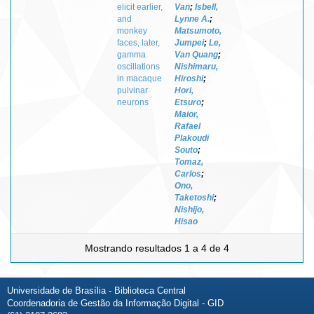
elicit earlier,
Van
;
Isbell,
and
Lynne A.
;
monkey
Matsumoto,
faces, later,
Jumpei
;
Le,
gamma
Van Quang
;
oscillations
Nishimaru,
in macaque
Hiroshi
;
pulvinar
Hori,
neurons
Etsuro
;
Maior,
Rafael
Plakoudi
Souto
;
Tomaz,
Carlos
;
Ono,
Taketoshi
;
Nishijo,
Hisao
Mostrando resultados 1 a 4 de 4
Universidade de Brasília - Biblioteca Central
Coordenadoria de Gestão da Informação Digital - GID