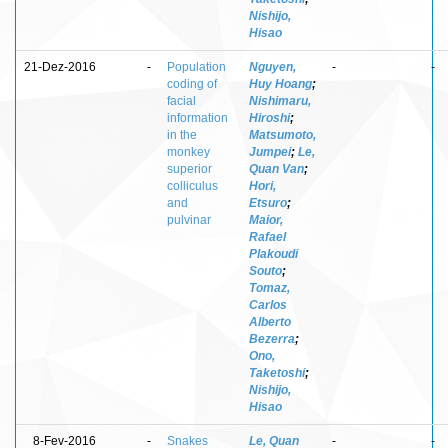
Nishijo,
Hisao
21-Dez-2016
-
Population
Nguyen,
-
-
coding of
Huy Hoang
;
facial
Nishimaru,
information
Hiroshi
;
in the
Matsumoto,
monkey
Jumpei
;
Le,
superior
Quan Van
;
colliculus
Hori,
and
Etsuro
;
pulvinar
Maior,
Rafael
Plakoudi
Souto
;
Tomaz,
Carlos
Alberto
Bezerra
;
Ono,
Taketoshi
;
Nishijo,
Hisao
8-Fev-2016
-
Snakes
Le, Quan
-
-