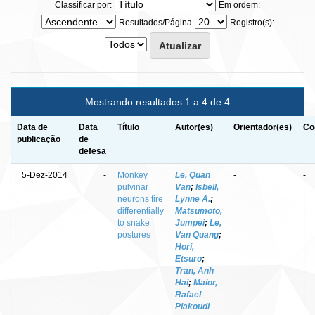
Classificar por:
Em ordem:
Resultados/Página
Registro(s):
Mostrando resultados 1 a 4 de 4
Data de
Data
Título
Autor(es)
Orientador(es)
Co
publicação
de
defesa
5-Dez-2014
-
Monkey
Le, Quan
-
-
pulvinar
Van
;
Isbell,
neurons fire
Lynne A.
;
differentially
Matsumoto,
to snake
Jumpei
;
Le,
postures
Van Quang
;
Hori,
Etsuro
;
Tran, Anh
Hai
;
Maior,
Rafael
Plakoudi