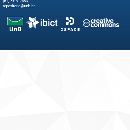
(61) 3107-2683
repositorio@unb.br
Fale conosco
Sobre