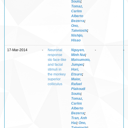
Souto
;
Tomaz,
Carlos
Alberto
Bezerra
;
Ono,
Taketoshi
;
Nishijo,
Hisao
17-Mar-2014
-
Neuronal
Nguyen,
-
-
response
Minh Nui
;
sto face-like
Matsumoto,
and facial
Jumpei
;
stimuli in
Hori,
the monkey
Etsuro
;
superior
Maior,
colliculus
Rafael
Plakoudi
Souto
;
Tomaz,
Carlos
Alberto
Bezerra
;
Tran, Anh
Hai
;
Ono,
Taketoshi
;