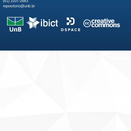
(61) 3107-2683
repositorio@unb.br
Fale conosco
Sobre