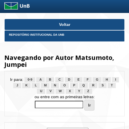
Skip
Voltar
navigation
REPOSITÓRIO INSTITUCIONAL DA UNB
Navegando por Autor Matsumoto,
Jumpei
Ir para:
0-9
A
B
C
D
E
F
G
H
I
J
K
L
M
N
O
P
Q
R
S
T
U
V
W
X
Y
Z
ou entre com as primeiras letras: