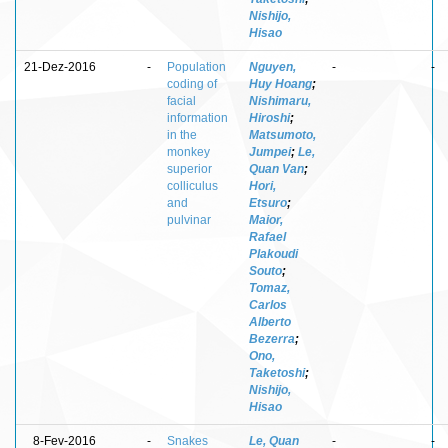
Nishijo,
Hisao
21-Dez-2016
-
Population
Nguyen,
-
-
coding of
Huy Hoang
;
facial
Nishimaru,
information
Hiroshi
;
in the
Matsumoto,
monkey
Jumpei
;
Le,
superior
Quan Van
;
colliculus
Hori,
and
Etsuro
;
pulvinar
Maior,
Rafael
Plakoudi
Souto
;
Tomaz,
Carlos
Alberto
Bezerra
;
Ono,
Taketoshi
;
Nishijo,
Hisao
8-Fev-2016
-
Snakes
Le, Quan
-
-