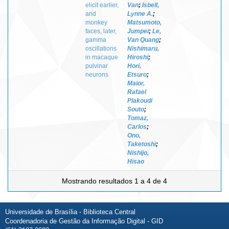
elicit earlier,
Van
;
Isbell,
and
Lynne A.
;
monkey
Matsumoto,
faces, later,
Jumpei
;
Le,
gamma
Van Quang
;
oscillations
Nishimaru,
in macaque
Hiroshi
;
pulvinar
Hori,
neurons
Etsuro
;
Maior,
Rafael
Plakoudi
Souto
;
Tomaz,
Carlos
;
Ono,
Taketoshi
;
Nishijo,
Hisao
Mostrando resultados 1 a 4 de 4
Universidade de Brasília - Biblioteca Central
Coordenadoria de Gestão da Informação Digital - GID