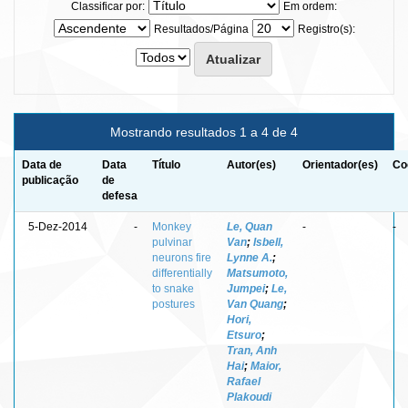
Classificar por:
Em ordem:
Resultados/Página
Registro(s):
Mostrando resultados 1 a 4 de 4
Data de
Data
Título
Autor(es)
Orientador(es)
Co
publicação
de
defesa
5-Dez-2014
-
Monkey
Le, Quan
-
-
pulvinar
Van
;
Isbell,
neurons fire
Lynne A.
;
differentially
Matsumoto,
to snake
Jumpei
;
Le,
postures
Van Quang
;
Hori,
Etsuro
;
Tran, Anh
Hai
;
Maior,
Rafael
Plakoudi