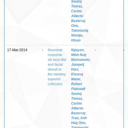
Souto
;
Tomaz,
Carlos
Alberto
Bezerra
;
Ono,
Taketoshi
;
Nishijo,
Hisao
17-Mar-2014
-
Neuronal
Nguyen,
-
-
response
Minh Nui
;
sto face-like
Matsumoto,
and facial
Jumpei
;
stimuli in
Hori,
the monkey
Etsuro
;
superior
Maior,
colliculus
Rafael
Plakoudi
Souto
;
Tomaz,
Carlos
Alberto
Bezerra
;
Tran, Anh
Hai
;
Ono,
Taketoshi
;