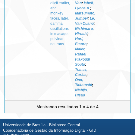
elicit earlier,
Van
;
Isbell,
and
Lynne A.
;
monkey
Matsumoto,
faces, later,
Jumpei
;
Le,
gamma
Van Quang
;
oscillations
Nishimaru,
in macaque
Hiroshi
;
pulvinar
Hori,
neurons
Etsuro
;
Maior,
Rafael
Plakoudi
Souto
;
Tomaz,
Carlos
;
Ono,
Taketoshi
;
Nishijo,
Hisao
Mostrando resultados 1 a 4 de 4
Universidade de Brasília - Biblioteca Central
Coordenadoria de Gestão da Informação Digital - GID