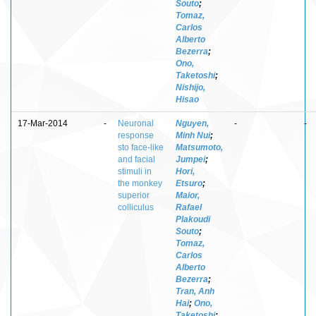
Souto
;
Tomaz,
Carlos
Alberto
Bezerra
;
Ono,
Taketoshi
;
Nishijo,
Hisao
17-Mar-2014
-
Neuronal
Nguyen,
-
-
response
Minh Nui
;
sto face-like
Matsumoto,
and facial
Jumpei
;
stimuli in
Hori,
the monkey
Etsuro
;
superior
Maior,
colliculus
Rafael
Plakoudi
Souto
;
Tomaz,
Carlos
Alberto
Bezerra
;
Tran, Anh
Hai
;
Ono,
Taketoshi
;