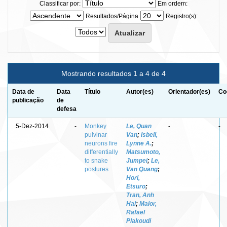
Classificar por:
Em ordem:
Resultados/Página
Registro(s):
Mostrando resultados 1 a 4 de 4
Data de
Data
Título
Autor(es)
Orientador(es)
Co
publicação
de
defesa
5-Dez-2014
-
Monkey
Le, Quan
-
-
pulvinar
Van
;
Isbell,
neurons fire
Lynne A.
;
differentially
Matsumoto,
to snake
Jumpei
;
Le,
postures
Van Quang
;
Hori,
Etsuro
;
Tran, Anh
Hai
;
Maior,
Rafael
Plakoudi