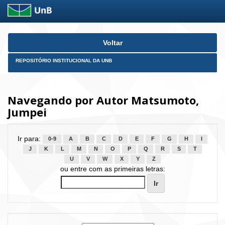
Skip
Voltar
navigation
REPOSITÓRIO INSTITUCIONAL DA UNB
Navegando por Autor Matsumoto,
Jumpei
Ir para:
0-9
A
B
C
D
E
F
G
H
I
J
K
L
M
N
O
P
Q
R
S
T
U
V
W
X
Y
Z
ou entre com as primeiras letras: