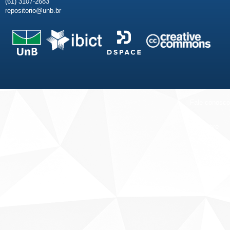
(61) 3107-2683
repositorio@unb.br
Fale conosco
Sobre