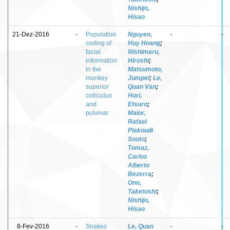
Nishijo,
Hisao
21-Dez-2016
-
Population
Nguyen,
-
-
coding of
Huy Hoang
;
facial
Nishimaru,
information
Hiroshi
;
in the
Matsumoto,
monkey
Jumpei
;
Le,
superior
Quan Van
;
colliculus
Hori,
and
Etsuro
;
pulvinar
Maior,
Rafael
Plakoudi
Souto
;
Tomaz,
Carlos
Alberto
Bezerra
;
Ono,
Taketoshi
;
Nishijo,
Hisao
8-Fev-2016
-
Snakes
Le, Quan
-
-