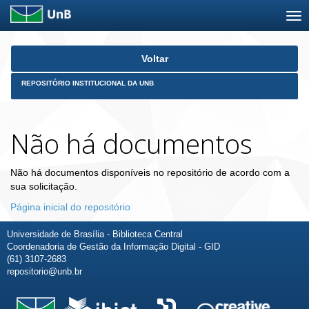
Skip
Voltar
navigation
REPOSITÓRIO INSTITUCIONAL DA UNB
Não há documentos
Não há documentos disponíveis no repositório de acordo com a
sua solicitação.
Página inicial do repositório
Universidade de Brasília - Biblioteca Central
Coordenadoria de Gestão da Informação Digital - GID
(61) 3107-2683
repositorio@unb.br