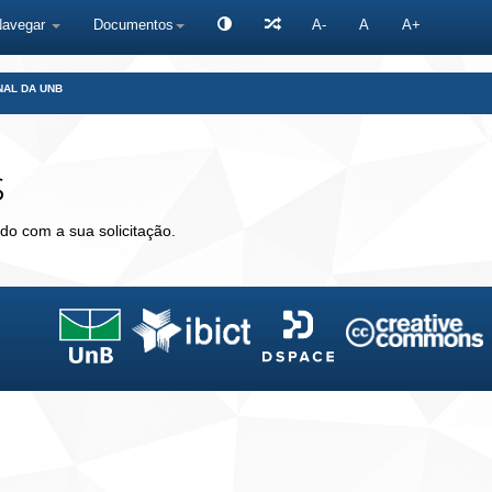
Navegar
Documentos
A-
A
A+
NAL DA UNB
s
do com a sua solicitação.