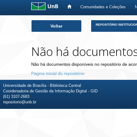
Comunidades e Coleções
Skip
REPOSITÓRIO INSTITUCIO
Voltar
navigation
Não há documento
Não há documentos disponíveis no repositório de acor
Página inicial do repositório
Universidade de Brasília - Biblioteca Central
Coordenadoria de Gestão da Informação Digital - GID
(61) 3107-2683
repositorio@unb.br