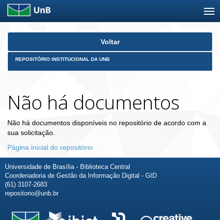
Skip
Voltar
navigation
REPOSITÓRIO INSTITUCIONAL DA UNB
Não há documentos
Não há documentos disponíveis no repositório de acordo com a
sua solicitação.
Página inicial do repositório
Universidade de Brasília - Biblioteca Central
Coordenadoria de Gestão da Informação Digital - GID
(61) 3107-2683
repositorio@unb.br