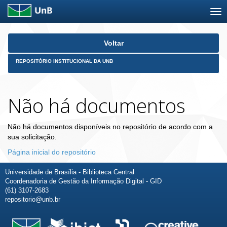
Skip
Voltar
navigation
REPOSITÓRIO INSTITUCIONAL DA UNB
Não há documentos
Não há documentos disponíveis no repositório de acordo com a
sua solicitação.
Página inicial do repositório
Universidade de Brasília - Biblioteca Central
Coordenadoria de Gestão da Informação Digital - GID
(61) 3107-2683
repositorio@unb.br